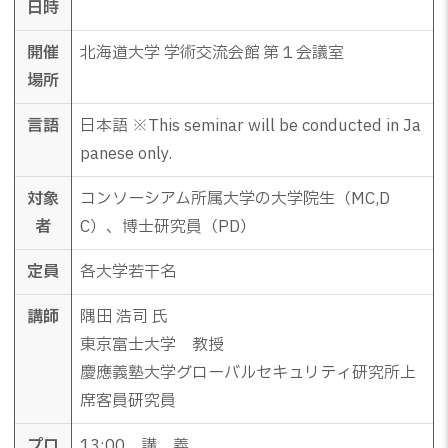
日時
開催
北海道大学 学術交流会館 第１会議室
場所
言語
日本語 ※This seminar will be conducted in Ja
panese only.
対象
コンソーシアム所属大学の大学院生（MC,D
者
C）、博士研究員（PD）
定員
各大学若干名
講師
隅田 浩司 氏
東京富士大学 教授
慶應義塾大学グローバルセキュリティ研究所上
席客員研究員
プロ
13:00 講 義