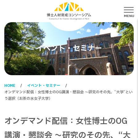
メ
イベント・セミナー
HOME
イベント・セミナー
オンデマンド配信：女性博士のOG講演・懇談会 ～研究のその先、“大学”とい
う選択（お茶の水女子大学）
オンデマンド配信：女性博士のOG
講演・懇談会 ～研究のその先、“大