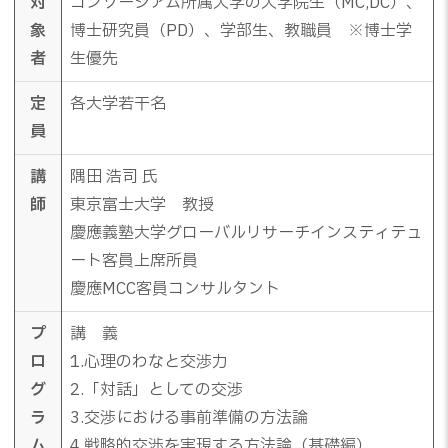
対
コンソーシアム所属大学の大学院生（MC,DC）、
象
博士研究員（PD）、学部生、教職員 ※博士学
者
生優先
定
各大学若干名
員
講
隅田 浩司 氏
師
東京富士大学 教授
慶應義塾大学グローバルリサーチインスティテュ
ート客員上席所員
慶應MCC客員コンサルタント
プ
講 義
ロ
1.心理のわなと交渉力
グ
2.「対話」としての交渉
ラ
3.交渉における事前準備の方法論
ム
4.戦略的交渉を実現する方法論（基礎編）