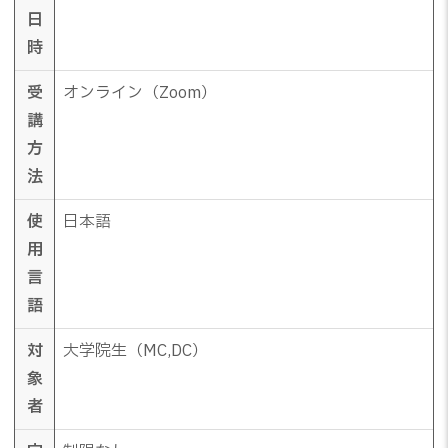
日
時
受
オンライン（Zoom）
講
方
法
使
日本語
用
言
語
対
大学院生（MC,DC）
象
者