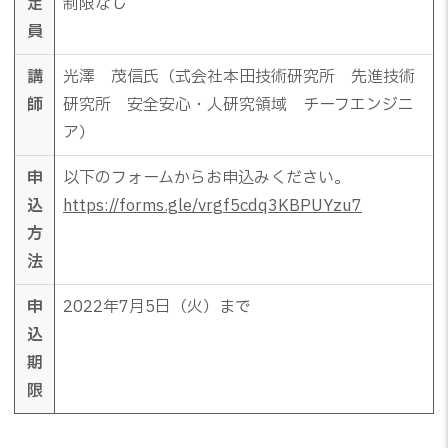
定
制限なし
員
講
光澤 茂信氏（式会社本田技術研究所 先進技術
師
研究所 安全安心・人研究領域 チーフエンジニ
ア）
申
以下のフォームからお申込みください。
込
https://forms.gle/vrgf5cdq3KBPUYzu7
方
法
申
2022年7月5日（火）まで
込
期
限