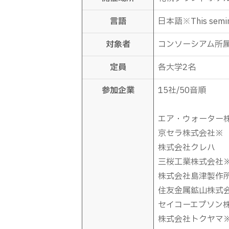
言語
日本語※This seminar
対象者
コンソーシアム所属
定員
各大学2名
参加企業
15社/50音順
エア・ウォーター
京セラ株式会社
※
株式会社クレハ
三桜工業株式会社
株式会社島津製作
住友金属鉱山株式
セイコーエプソン
株式会社トクヤマ