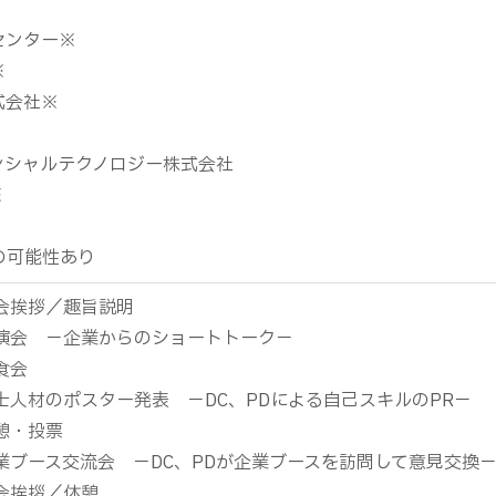
センター
※
※
式会社
※
ンシャルテクノロジー株式会社
※
の可能性あり
 開会挨拶／趣旨説明
0 講演会 －企業からのショートトーク－
昼食会
5 博士人材のポスター発表 －DC、PDによる自己スキルのPR－
休憩・投票
5 企業ブース交流会 －DC、PDが企業ブースを訪問して意見交換
 閉会挨拶／休憩